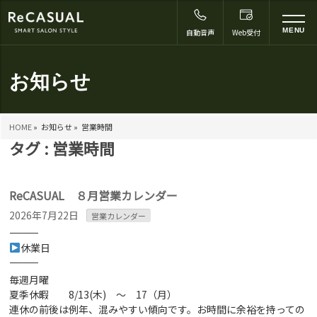
to
MENU
自動音声
Web受付
na
お知らせ
HOME
»
お知らせ »
営業時間
タグ : 営業時間
ReCASUAL ８月営業カレンダー
2026年7月22日
営業カレンダー
―――――――――――――
休業日
―――――――――――――
毎週月曜
夏季休暇 8/13(木) ～ 17（月）
連休の前後は例年、混みやすい傾向です。お時間に余裕を持っての