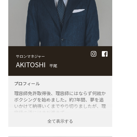
サロンマネジャー
AKITOSHI
平尾
プロフィール
理容師免許取得後、理容師にはならず何故か
ボクシングを始めました。約7年間、夢を追
いかけて納得いくまでやり切りましたが、理
容師の道にはまだ進まず…。
その後も色々な職種を経験するなかで、自分
に合っている仕事は何かを考えると理容師に
行き着きました。33 歳の時にド素人の私が