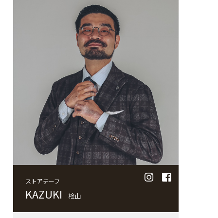
理容師に転職し、1 から学びました。
これまで接客業では、働いたことが無かった
ので、恥ずかしながら接客が上手ではありま
せん。気の利いたトー クもスマイルも出来
ません。
それでも、仕事は丁寧に真剣にする事を貫い
てきました。それは、同業の父親の仕事への
姿勢を尊敬しているからです。 父親は丁寧に
仕事をする事で、お客様の信頼を得ていまし
た。技術者として更に成長したいと思ってい
た時に、この会社に出会いました。 接客も
技術も勉強の毎日ですが、一人でも多くの方
に喜んで頂けるよう これからも丁寧な仕事で
カッコいい男性をプロデュースする事に全力
を尽くします!
お客様へ一言
どんなお悩みでもご相談して下さい!真剣に
ストアチーフ
向き合いアドバイスさせて頂きます。
KAZUKI
桧山