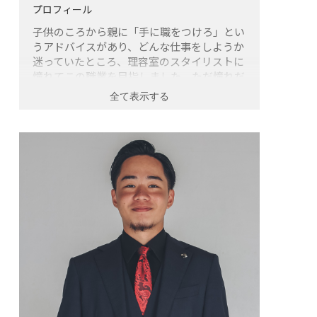
プロフィール
子供のころから親に「手に職をつけろ」とい
うアドバイスがあり、どんな仕事をしようか
迷っていたところ、理容室のスタイリストに
憧れてこの職業を目指しました。ただ憧れだ
けがあった時期は、「凄い技術でカットとセ
ットをする」事に思いを馳せていましたが、
資格を取って働き始めてからある疑問が私の
中にずっとわだかまってました。
そんな時間をかけて皆毎日セットをするのだ
ろうかと中学、高校の頃ずっと思ってまし
た。サロン帰りのセットって、プロだからで
きるんだよなと。そのわだかまりに答えをく
れたのが理容師の先輩でした。「俺ワックス
つけるのキライ」と、ヘアサロンのスタッフ
ながら豪語するその人はお客様のセットも簡
単に済ませてました。曰く「明日家で自分で
できなきゃ意味がない」とのこと
それを聞いた時から、私のスタイリストとし
ての行く先が、「セットをしなくてもいい髪
をつくる」になりました。