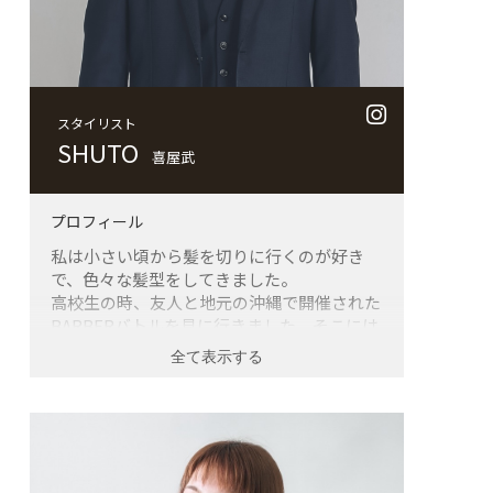
お客様へ一言
めんどくさい！楽をしたい！大歓迎です。な
るべくお客様が「やらなくて済む」スタイル
をご提供いたします。
スタイリスト
SHUTO
喜屋武
プロフィール
私は小さい頃から髪を切りに行くのが好き
で、色々な髪型をしてきました。
高校生の時、友人と地元の沖縄で開催された
BARBERバトルを見に行きました。そこには
若い人から年配の方まで男女問わず、かっこ
いい大人がいました。自分もこんなかっこい
い大人になりたい！年をとってもかっこよく
いたい！と感じました。
そこから、学校が終わると友達の髪を沖縄の
海沿いで切ったり、行事の時はセットしてあ
げたりしていました。