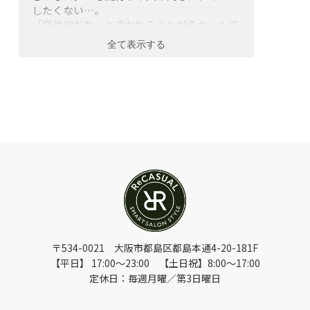
したくない…。
「個性的だね」と言われることが多かったで
す。そんな私も会社員として勤めるようにな
り、“身だしなみ”や“TPO”を意識するように
なりました。
同時に、男性が多い職場だったこともあり、
彼らのヘアスタイルや見た目の悩みを目の当
たりにする機会も増えました。
また、理美容院に通うことが苦手な弟や、容
姿に無頓着な父。歳を重ねるごとに変わる髪
質に悩むパートナー。そんな身近な男性たち
をかっこよくしたい！
それが私の会社員から理容師になった理由の
ひとつです。
すごくファッショナブルじゃなくてもいい。
流行を追い求めすぎなくていい。快適で自分
にフィットしていて、鏡を見て納得できる毎
〒534-0021 大阪市都島区都島本通4-20-181F
日を過ごせる、そんなお手伝いをしたいと思
【平日】 17:00～23:00 【土日祝】8:00～17:00
っています。
定休日：毎週月曜／第3日曜日
お客様へ一言