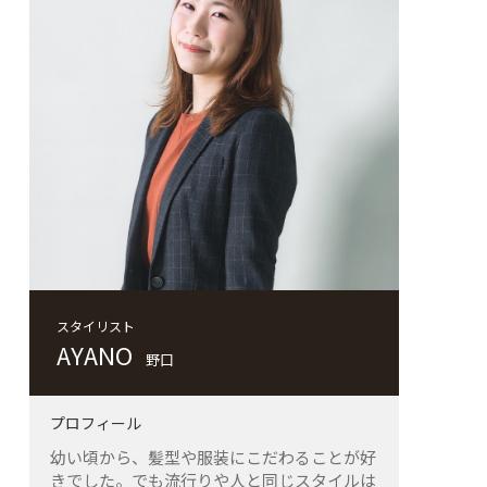
そこからだんだん、髪を整えることにハマっ
ていき、これを仕事にしたいと思い、高校卒
業後に理容師への道を本格的に実現するため
に大阪に出てきました。
お客様へ一言
常に成長して、お客様に寄り添っていけるよ
うに頑張ります！
スタイリスト
AYANO
野口
プロフィール
幼い頃から、髪型や服装にこだわることが好
きでした。でも流行りや人と同じスタイルは