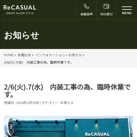
to
MENU
自動音声
Web受付
na
お知らせ
HOME
»
お知らせ »
インフォメーション
»
お知らせ
»
2/6(火).7(水) 内装工事の為、臨時休業です。
2/6(火).7(水) 内装工事の為、臨時休業で
す。
投稿日 : 2024年1月30日 | カテゴリー :
お知らせ