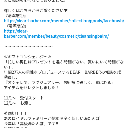
詳しくはこちらからご覧ください▼
『清潔感①』
https://dear-barber.com/member/collection/goods/facebrush/
『清潔感②』
https://dear-
barber.com/member/beauty/cosmetic/cleansingbalm/
～～～～～～～～～～～～
≪ギフトコンシェルジュ≫
「忙しい男性はプレゼントを選ぶ時間がない、買いにいく時間がな
い！」
年間2万人の男性をプロデュースするDEAR BARBERの知識を総
動員し、
『オシャレで、ラグジュアリー、お財布に優しく、喜ばれる』
アイテムをセレクトしました！
11/1～ 受付スタート
12/1～ お渡し
英国初！！！
あのロイヤルファミリーが認める全く新しい湯たんぽ
今年は「高級湯たんぽ」です!!