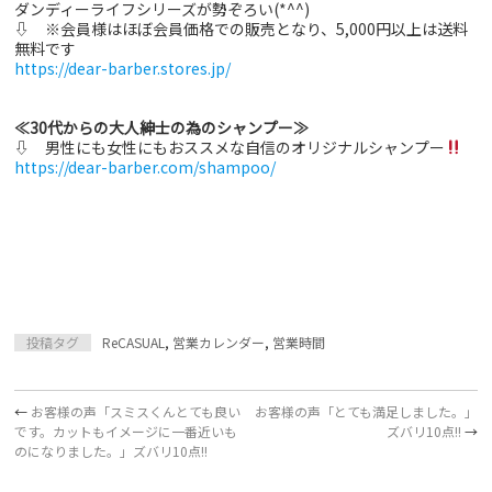
ダンディーライフシリーズが勢ぞろい(*^^)
⇩ ※会員様はほぼ会員価格での販売となり、5,000円以上は送料
無料です
https://dear-barber.stores.jp/
≪30代からの大人紳士の為のシャンプー≫
⇩ 男性にも女性にもおススメな自信のオリジナルシャンプー
https://dear-barber.com/shampoo/
投稿タグ
ReCASUAL
,
営業カレンダー
,
営業時間
←
お客様の声「スミスくんとても良い
お客様の声「とても満足しました。」
です。カットもイメージに一番近いも
ズバリ10点!!
→
のになりました。」ズバリ10点!!