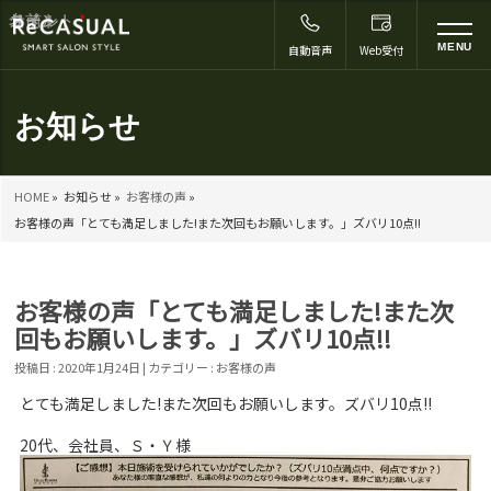
コメント
名前
メール
サイト
*
to
MENU
自動音声
Web受付
na
お知らせ
HOME
»
お知らせ »
お客様の声
»
お客様の声「とても満足しました!また次回もお願いします。」ズバリ10点!!
お客様の声「とても満足しました!また次
回もお願いします。」ズバリ10点!!
投稿日 : 2020年1月24日 | カテゴリー :
お客様の声
とても満足しました!また次回もお願いします。ズバリ10点!!
20代、会社員、Ｓ・Ｙ様