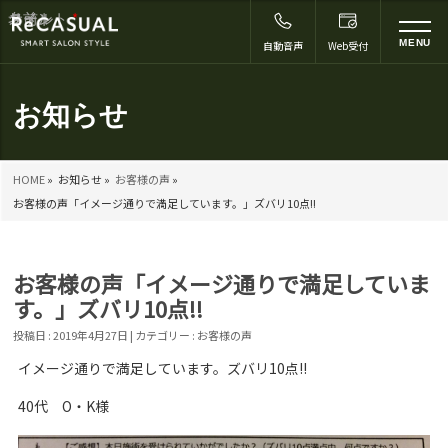
コメント
名前
メール
サイト
*
to
MENU
自動音声
Web受付
na
お知らせ
HOME
»
お知らせ »
お客様の声
»
お客様の声「イメージ通りで満足しています。」ズバリ10点!!
お客様の声「イメージ通りで満足していま
す。」ズバリ10点!!
投稿日 : 2019年4月27日 | カテゴリー :
お客様の声
イメージ通りで満足しています。ズバリ10点!!
40代 O・K様