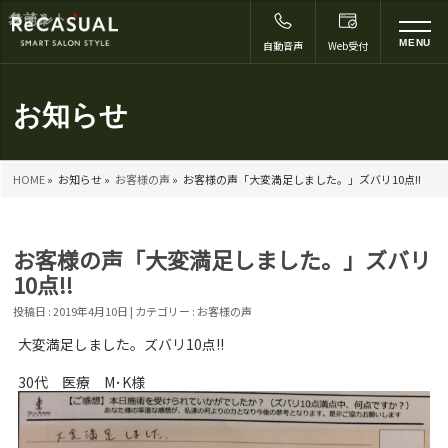
コメント
名前
メール
サイト
*
to
MENU
自動音声
Web受付
na
お知らせ
HOME
»
お知らせ »
お客様の声
»
お客様の声「大変満足しました。」ズバリ10点!!
お客様の声「大変満足しました。」ズバリ
10点!!
投稿日 : 2019年4月10日 | カテゴリー :
お客様の声
大変満足しました。ズバリ10点!!
30代 医療 M･K様