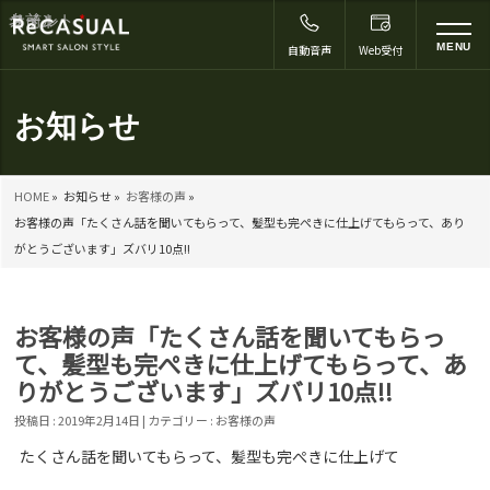
コメント
名前
メール
サイト
*
to
MENU
自動音声
Web受付
na
お知らせ
HOME
»
お知らせ »
お客様の声
»
お客様の声「たくさん話を聞いてもらって、髪型も完ぺきに仕上げてもらって、あり
がとうございます」ズバリ10点!!
お客様の声「たくさん話を聞いてもらっ
て、髪型も完ぺきに仕上げてもらって、あ
りがとうございます」ズバリ10点!!
投稿日 : 2019年2月14日 | カテゴリー :
お客様の声
たくさん話を聞いてもらって、髪型も完ぺきに仕上げて