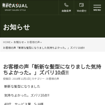
コメント
名前
メール
サイト
*
to
MENU
自動音声
Web受付
na
お知らせ
HOME
»
お知らせ »
お客様の声
»
お客様の声「斬新な髪型になりました気持ちよかった。」ズバリ10点!!
お客様の声「斬新な髪型になりました気持
ちよかった。」ズバリ10点!!
投稿日 : 2018年11月1日 | カテゴリー :
お客様の声
斬新な髪型になりました
気持ちよかった。ズバリ10点!!
40代 サービス業 S･H様