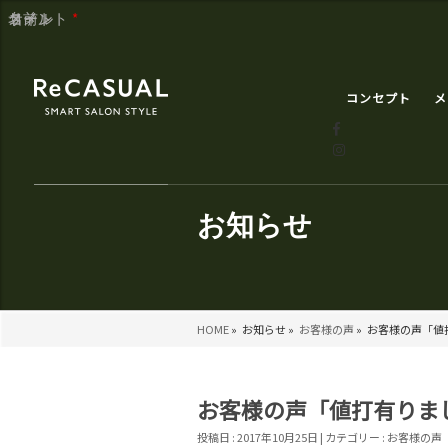
コメント
名前
メール
サイト
*
コンセプト
メ
お知らせ
HOME
»
お知らせ »
お客様の声
»
お客様の声「値打
お客様の声「値打有りまし
投稿日 : 2017年10月25日 | カテゴリー :
お客様の声