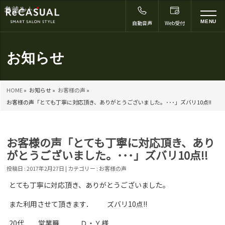
コメント
名前
メール
サイト
*
to
MENU
自動音声
Web受付
na
お知らせ
HOME
»
お知らせ »
お客様の声
»
お客様の声「とても丁寧に対応頂き、ありがとうございました。･･･」ズバリ10点!!
お客様の声「とても丁寧に対応頂き、あり
がとうございました。･･･」ズバリ10点!!
投稿日 : 2017年2月27日 | カテゴリー :
お客様の声
とても丁寧に対応頂き、ありがとうございました。
また利用させて頂きます． ズバリ10点!!
20代 営業職 Ｄ・Ｙ様