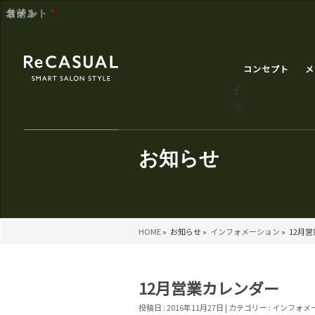
コメント
名前
メール
サイト
*
コンセプト
メ
お知らせ
HOME
»
お知らせ »
インフォメーション
»
12月
12月営業カレンダー
投稿日 : 2016年11月27日 | カテゴリー :
インフォメ