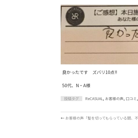
良かったです ズバリ10点!!
50代、N・A様
投稿タグ
ReCASUAL
,
お客様の声
,
口コミ
←
お客様の声「髪を切ってもらっている間、不