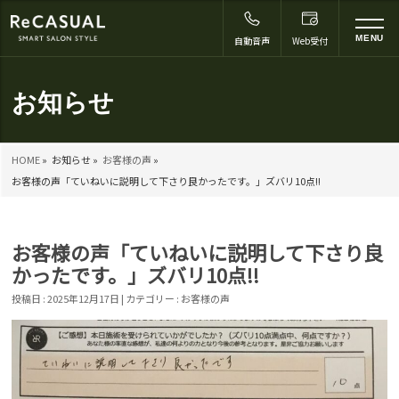
to
MENU
自動音声
Web受付
na
お知らせ
HOME
»
お知らせ »
お客様の声
»
お客様の声「ていねいに説明して下さり良かったです。」ズバリ10点!!
お客様の声「ていねいに説明して下さり良
かったです。」ズバリ10点!!
投稿日 : 2025年12月17日 | カテゴリー :
お客様の声